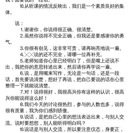
⒑从听课的情况反映出，我们是一个素质良好的集
体。
说：
⒈谢谢你，你说得很正确、很清楚。
⒉虽然你说得不完全正确，但我还是要感谢你的勇
气。
⒊你很有创见，这非常可贵，请再响亮地说一遍。
⒋╳╳说的还不完全，请哪一位再补充。
⒌老师知道你心里已经明白了，但是嘴上还说不
出，我把你的意思转述出来，然后请你再学说一遍。
⒍说，是用嘴来写作，无论是一句话，还是一段
话，首先要说清楚，想好了再说，把自己要说的话在心里
整理一下就能说清楚。
⒎对！说得很好，我很高兴你有这样的认识，很高
兴你能说得这么好！
⒏我们今天的讨论很热烈，参与的人数也多，说得
很有质量，我为你们感到骄傲。
⒐说话，是把自己心里的想法表达出来，与别人交
流。说时要想想，别人能听得明白吗？
⒑说话是与别人交流，所以要注意仪态，身要正，