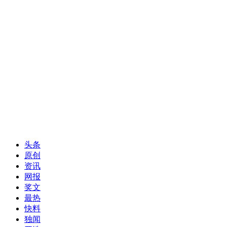
头条
原创
资讯
网报
奖文
最热
快料
独闻