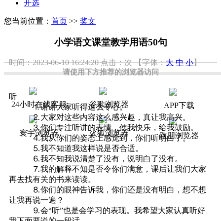
开选
您当前位置：
首页
>>
奖文
小学语文课堂教学用语50句
时间：2023-06-10 16:24:20
点击：
次
【字体：
大
中
小
】
请使用下方推荐的浏览器访问
听
24小时在线客服
谷歌浏览器
APP下载
⒈谢谢大家听得这么专心。
⒉大家对这些内容这么感兴趣，真让我高兴。
⒊你们专注听讲的表情，使我快乐，给我鼓励。
寰宇浏览器
火狐浏览器
欧朋浏览器
⒋我从你们的姿态上感觉到，你们听明白了。
⒌我不知道我这样说是否合适。
⒍我不知我说清楚了没有，说明白了没有。
⒎我的解释不知是否令你们满意，课后让我们大家
再去找有关的书来读读。
⒏你们的眼神告诉我，你们还是没有明白，想不想
让我再说一遍？
⒐会“听”也是会学习的表现。我希望大家认真听好
我下面要说的一段话。