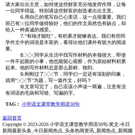
请大家出出主意，如何使这些财富充分地发挥作用，让每
一位同学得益。特别请这些财富的创造者出出主意。
⒍用自己的笔写自己心里话，这一点很重要。我们
班已有╳位同学做得较好，他们的作文虽然也有缺点，却
给人一种真诚的感受。
⒎“有纳才能吐”，有积累才能够表达。我们有些同
学作文中的词语是丰富的，看得出他们课外有较大的阅读
量。
⒏╳╳同学从生活中找写作材料的本领很大，即使
一件不起眼的小事，他也能留心观察，作为原始材料积累
起来。他的写作材料总是那么新鲜、独到。
⒐刚刚过了╳╳节，同学们一定还有深刻的印象，
就用“╳╳节”为题，写一篇作文，好吗？
⒑文章写完了，自己应该小声读一两遍，注意有没
有词语的毛病和写错、写漏的字。
TAG：
小学语文课堂教学用语50句
返回首页
Copyright © 2023-
2026 小学语文课堂教学用语50句-奖文-今日
新闻最新头条_今日新闻热点_头条热闻资讯_新闻热点_新闻频