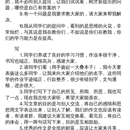
的，就不必向别人提出，让我们试试看，刚才新提出的问
题，哪些是自己有答案的？
⒐有一个问题是我要求教大家的，请大家来帮我解
决。
⒑我从同学们的提问中，看到的是思维的火花，非
常灿烂，与其说是我在教你们，不如说是你们在教我，你
们的学习能力是在提高。
写
⒈同学们养成了良好的学习习惯，作业本很干净，
书写也端正。我很高兴，感谢大家。
⒉请同学们看（用手扬起一大叠本子），我今天要
表扬这么多同学，让我来向大家介绍他们的名字。这些同
学的作业字迹端正，行款整齐，很少有错别字，文句通
顺，进步很大。
⒊同学们写下了自己的所见、所闻、所思，我也写
了一点，现在我念给大家听，希望大家能喜欢。
⒋写文章的目的是与别人交流，将自己的感情和思
想用文字表达出来，让别人了解。我们的作文也应该有读
者，有读者群。我建议大家互相交换看。看完后，将自己
的体会，用一两句话写下来，目的是互相鼓励。
⒌优秀的作文是全班的财富，应该让大家来共享，