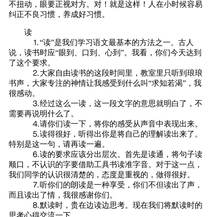
不扭动，眼要正视对方。对！就是这样！人在小时候容易
纠正不良习惯，养成好习惯。
读
⒈“读”是我们学习语文最基本的方法之一。古人
说，读书时应“眼到、口到、心到”。我看，你们今天达到
了这个要求。
⒉大家自由读书的这段时间里，教室里只听到琅琅
书声，大家专注的神情让我感受到什么叫“求知若渴”，我
很感动。
⒊经过这么一读，这一段文字的意思就明白了，不
需要再说明什么了。
⒋请你们读一下，将你的感受从声音中表现出来。
⒌读得很好，听得出你是将自己的理解读出来了。
特别是这一句，请再读一遍。
⒍读的要求应该分出层次。首先是读通，将句子读
顺口，不认识的字要借助工具书读准字音。对于这一点，
我们同学的认识很清楚的，态度是重视的，做得很好。
⒎听你们的朗读是一种享受，你们不但读出了声，
而且读出了情，我很感谢你们。
⒏默读时，贵在边读边思考。现在我们将默读时的
思考心得交流一下。